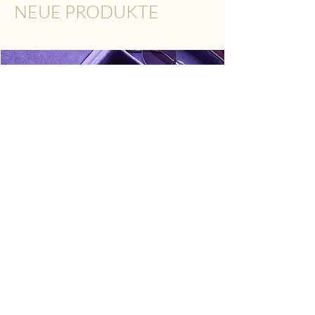
NEUE PRODUKTE
GLCOzzy Collector´s Case by Ozzy
Osbourne + Garrett Leight
TRADITION,
AUTHENTIZITÄT,