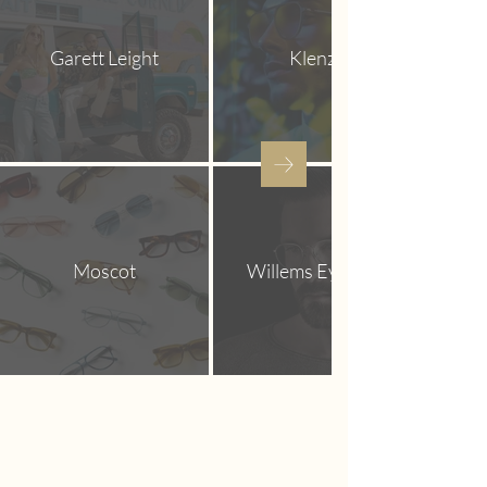
Garett Leight
Klenze
Moscot
Willems Eyewear